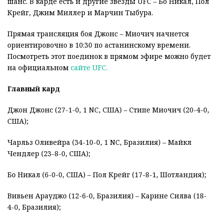
шанс. В карде есть и другие звезды UFC – Бо Никал, Пол
Крейг, Джим Миллер и Марчин Тыбура.
Прямая трансляция боя Джонс – Миочич начнется
ориентировочно в 10:30 по астанинскому времени.
Посмотреть этот поединок в прямом эфире можно будет
на официальном
сайте UFC.
Главный кард
Джон Джонс (27-1-0, 1 NC, США) – Стипе Миочич (20-4-0,
США);
Чарльз Оливейра (34-10-0, 1 NC, Бразилия) – Майкл
Чендлер (23-8-0, США);
Бо Никал (6-0-0, США) – Пол Крейг (17-8-1, Шотландия);
Вивьен Арауджо (12-6-0, Бразилия) – Карине Силва (18-
4-0, Бразилия);