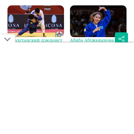
Казахстанский дзюдоист
Абиба Абужакынова
сразится за бронзу на
стала первой в мировом
Гран-при в Циндао
рейтинге IJF
Была ли эта статья для вас полезной?
Сообщить об ошибке
0
0
Поделиться:
Если вы нашли ошибку в тексте на смартфоне, выделите её и
нажмите на кнопку "Сообщить об ошибке"