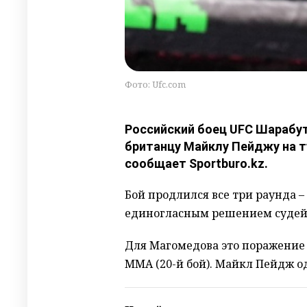
Фото: Ufc.com
Российский боец UFC Шарабу
британцу Майклу Пейджу на т
сообщает Sportburo.kz.
Бой продлился все три раунда 
единогласным решением судей
Для Магомедова это поражение 
ММА (20-й бой). Майкл Пейдж од