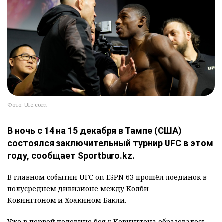
Фото: Ufc.com
В ночь с 14 на 15 декабря в Тампе (США)
состоялся заключительный турнир UFC в этом
году, сообщает Sportburo.kz.
В главном событии UFC on ESPN 63 прошёл поединок в
полусреднем дивизионе между Колби
Ковингтоном и Хоакином Бакли.
Уже в первой половине боя у Ковингтона образовалось