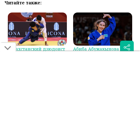
Читайте также:
Казахстанский дзюдоист
Абиба Абужакынова
сразится за бронзу на
стала первой в мировом
Гран-при в Циндао
рейтинге IJF
Была ли эта статья для вас полезной?
Сообщить об ошибке
0
0
Поделиться:
Если вы нашли ошибку в тексте на смартфоне, выделите её и