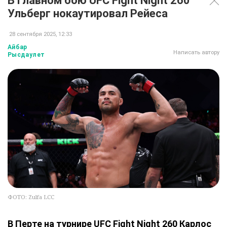
В главном бою UFC Fight Night 260
Ульберг нокаутировал Рейеса
28 сентября 2025, 12:33
Айбар
Написать автору
Рысдаулет
ФОТО: Zulfa LCC
В Перте на турнире UFC Fight Night 260 Карлос