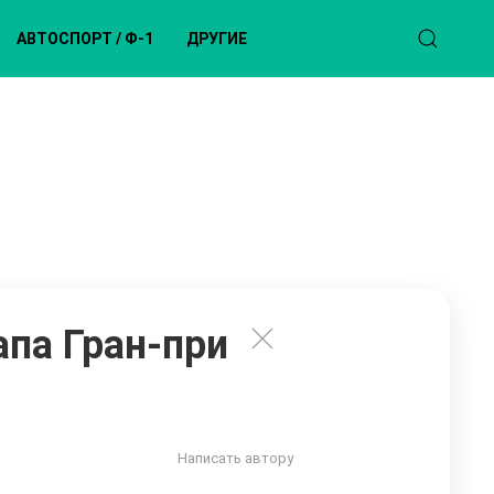
АВТОСПОРТ / Ф-1
ДРУГИЕ
апа Гран-при
Написать автору