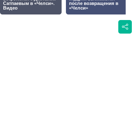
 медалей на
Написать автору