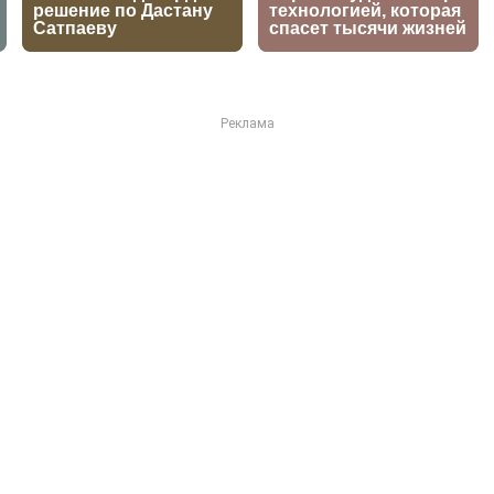
е дзюдоисты остались без
тае