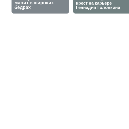
Казахстански
Гран-при в Ки
28 сентября 2025, 20:24
Айбар Рысдаулет