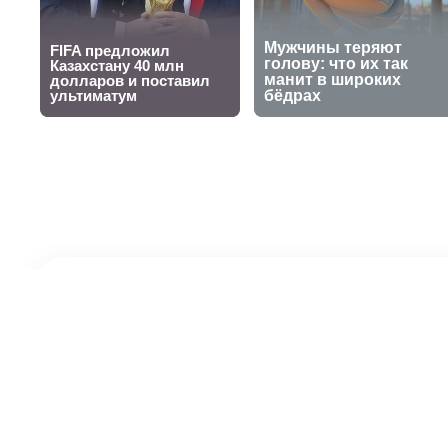
Казахстански
Гран-при в Ки
28 сентября 2025, 20:24
Айбар Рысдаулет