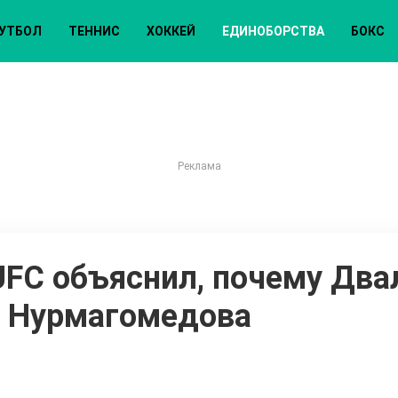
УТБОЛ
ТЕННИС
ХОККЕЙ
ЕДИНОБОРСТВА
БОКС
UFC объяснил, почему Дв
а Нурмагомедова