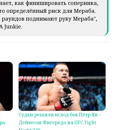
знает, как финишировать соперника,
это определённый риск для Мераба.
ти раундов поднимают руку Мераба",
 Junkie.
м
Судьи решили исход боя Пётр Ян –
ра
Дейвесон Фигередо на UFC Fight