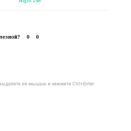
Night 248
олезной?
0
0
выделите её мышью и нажмите Ctrl+Enter