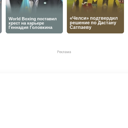
е дзюдоисты остались без
тае