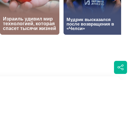
 медалей на
Написать автору