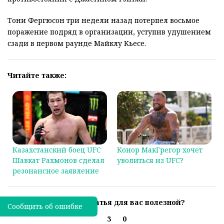
Тони Фергюсон три недели назад потерпел восьмое
поражение подряд в организации, уступив удушением
сзади в первом раунде Майклу Кьесе.
Читайте также:
Казахстанский боец UFC
Конор МакГрегор хочет
Шавкат Рахмонов сделал
уволиться из UFC?
резонансное заявление
Была ли эта статья для вас полезной?
Сообщить об ошибке
3
0