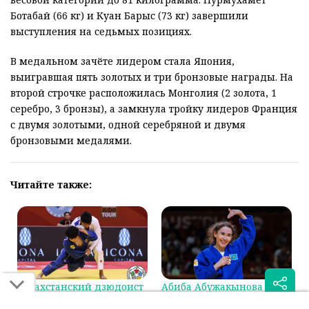
Ботабай (66 кг) и Куан Барыс (73 кг) завершили
выступления на седьмых позициях.
В медальном зачёте лидером стала Япония,
выигравшая пять золотых и три бронзовые награды. На
второй строчке расположилась Монголия (2 золота, 1
серебро, 3 бронзы), а замкнула тройку лидеров Франция
с двумя золотыми, одной серебряной и двумя
бронзовыми медалями.
Читайте также:
Казахстанский дзюдоист
Абиба Абужакынова
сразится за бронзу на
стала первой в мировом