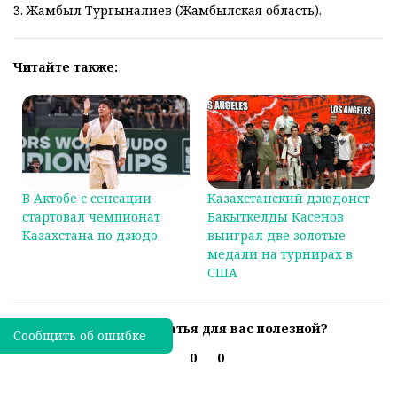
3. Жамбыл Тургыналиев (Жамбылская область).
Читайте также:
В Актобе с сенсации
Казахстанский дзюдоист
стартовал чемпионат
Бакыткелды Касенов
Казахстана по дзюдо
выиграл две золотые
медали на турнирах в
США
Была ли эта статья для вас полезной?
Сообщить об ошибке
0
0