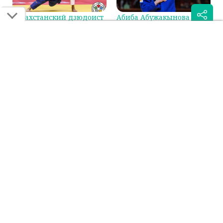
Казахстанский дзюдоист
Абиба Абужакынова
сразится за бронзу на
стала первой в мировом
Гран-при в Циндао
рейтинге IJF
Была ли эта статья для вас полезной?
Сообщить об ошибке
0
0
Поделиться:
Если вы нашли ошибку в тексте на смартфоне, выделите её и
нажмите на кнопку "Сообщить об ошибке"
ДЗЮДО
ЕДИНОБОРСТВА