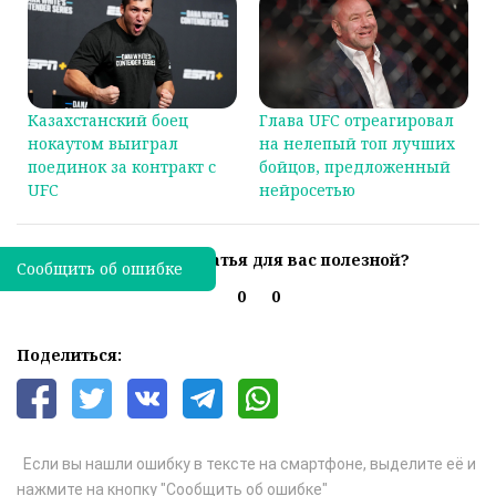
Казахстанский боец
Глава UFC отреагировал
нокаутом выиграл
на нелепый топ лучших
поединок за контракт с
бойцов, предложенный
UFC
нейросетью
Была ли эта статья для вас полезной?
Сообщить об ошибке
0
0
Поделиться:
Если вы нашли ошибку в тексте на смартфоне, выделите её и
нажмите на кнопку "Сообщить об ошибке"