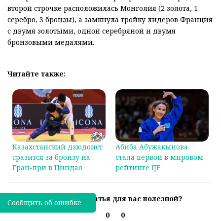
второй строчке расположилась Монголия (2 золота, 1
серебро, 3 бронзы), а замкнула тройку лидеров Франция
с двумя золотыми, одной серебряной и двумя
бронзовыми медалями.
Читайте также:
Казахстанский дзюдоист
Абиба Абужакынова
сразится за бронзу на
стала первой в мировом
Гран-при в Циндао
рейтинге IJF
Была ли эта статья для вас полезной?
Сообщить об ошибке
0
0