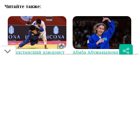
Читайте также:
Казахстанский дзюдоист
Абиба Абужакынова
сразится за бронзу на
стала первой в мировом
Гран-при в Циндао
рейтинге IJF
Была ли эта статья для вас полезной?
Сообщить об ошибке
0
0
Поделиться: