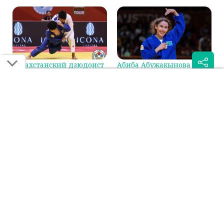
Казахстанский дзюдоист
Абиба Абужакынова
сразится за бронзу на
стала первой в мировом
Гран-при в Циндао
рейтинге IJF
Была ли эта статья для вас полезной?
Сообщить об ошибке
0
0
Поделиться:
Если вы нашли ошибку в тексте на смартфоне, выделите её и
нажмите на кнопку "Сообщить об ошибке"