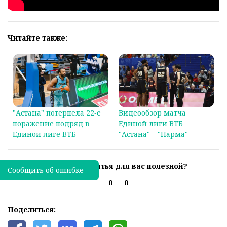
Читайте также:
"Астана" потерпела 22‑е
Видеообзор матча
поражение подряд в
Единой лиги ВТБ
Единой лиге ВТБ
"Астана" – "Парма"
Была ли эта статья для вас полезной?
Сообщить об ошибке
0
0
Поделиться: