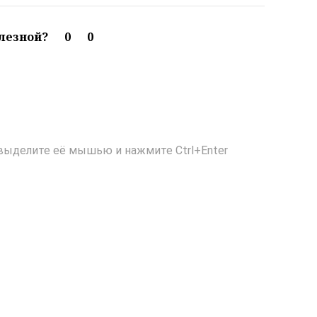
олезной?
0
0
выделите её мышью и нажмите Ctrl+Enter