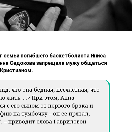
т семьи погибшего баскетболиста Яниса
Анна Седокова запрещала мужу общаться
 Кристианом.
вид, что она бедная, несчастная, что
о жить. …> При этом, Анна
я с его сыном от первого брака и
фию на тумбочку – он её прятал,
", – приводит слова Гавриловой