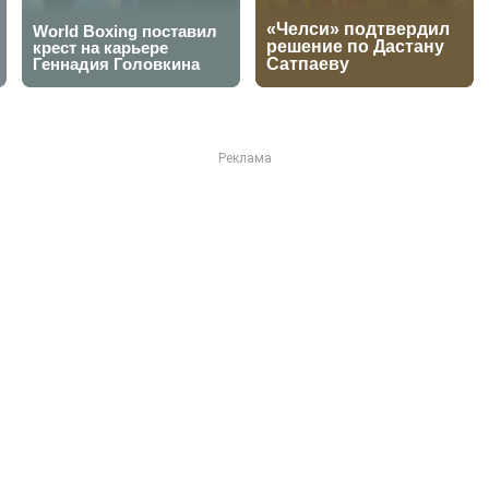
е гонщицы вновь сошли с 
ионате