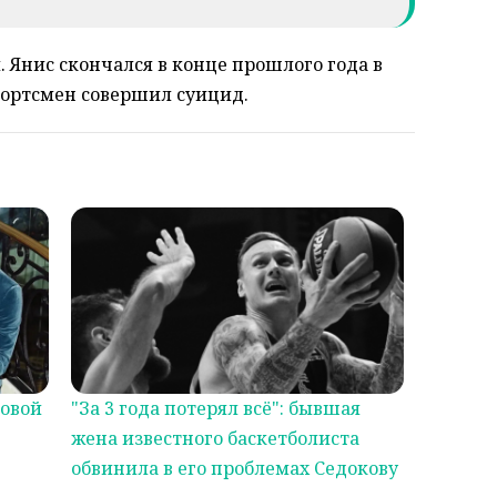
 Янис скончался в конце прошлого года в
спортсмен совершил суицид.
ковой
"За 3 года потерял всё": бывшая
жена известного баскетболиста
обвинила в его проблемах Седокову