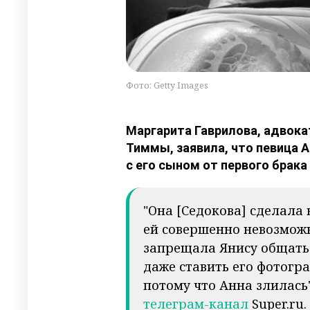
Фото: Getty Images
Маргарита Гаврилова, адвока
Тиммы, заявила, что певица 
с его сыном от первого брака
"Она [Седокова] сделала 
ей совершенно невозможн
запрещала Янису общатьс
даже ставить его фотогра
потому что Анна злилась
телеграм-канал
Super.ru.