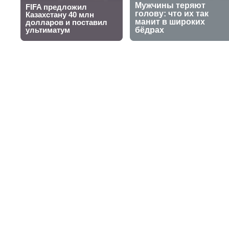
Казахстански
мировом чемп
30 сентября 2025, 15:25
Бекарыс Алимхан