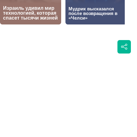
дистанции на
Написать автору