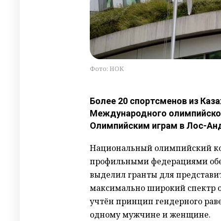
Фото: НОК
Более 20 спортсменов из Каз
Международного олимпийског
Олимпийским играм в Лос-Анд
Национальный олимпийский ком
профильными федерациями обес
выделил гранты для представи
максимально широкий спектр о
учтён принцип гендерного раве
одному мужчине и женщине.