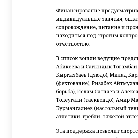
Финансирование предусматрива
индивидуальные занятия, опла
сопровождение, питание и прож
находиться под строгим контро
отчётностью.
В список вошли ведущие предст
Абикеева и Сагындык Тогамбай 
Кыргызбаев (дзюдо), Милад Кар
(фехтование), Ризабек Айтмухан
борьба), Ислам Сатпаев и Алекс
Толеугали (таеквондо), Амир Ма
Курмангалиев (настольный тенн
атлетики, гребли, тяжёлой атле
Эта поддержка позволит спортс