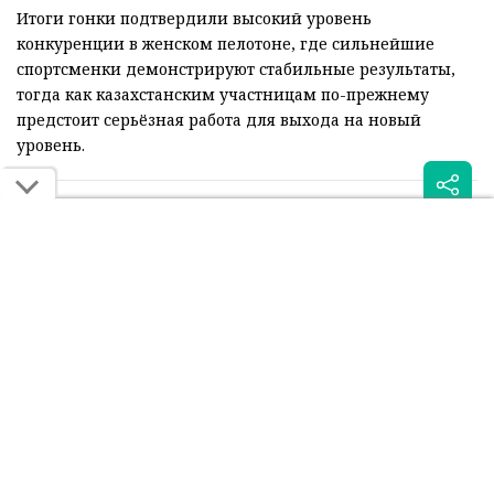
Итоги гонки подтвердили высокий уровень
конкуренции в женском пелотоне, где сильнейшие
спортсменки демонстрируют стабильные результаты,
тогда как казахстанским участницам по-прежнему
предстоит серьёзная работа для выхода на новый
уровень.
Читайте также:
Казахстанские
Казахстанские
велогонщицы сошли с
велогонщицы
дистанции в групповой
дебютировали на
гонке ЧМ-2025
чемпионате мира в
Руанде