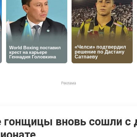
е гонщицы вновь сошли с 
ионате