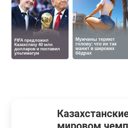
Казахстански
мировом чемп