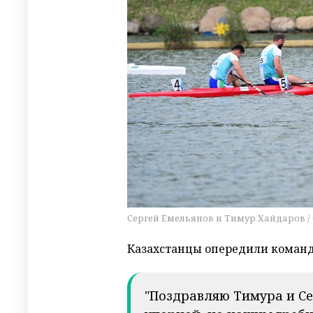
Сергей Емельянов и Тимур Хайдаров /
Казахстанцы опередили команду Я
"Поздравляю Тимура и Се