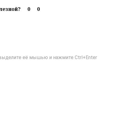
олезной?
0
0
выделите её мышью и нажмите Ctrl+Enter