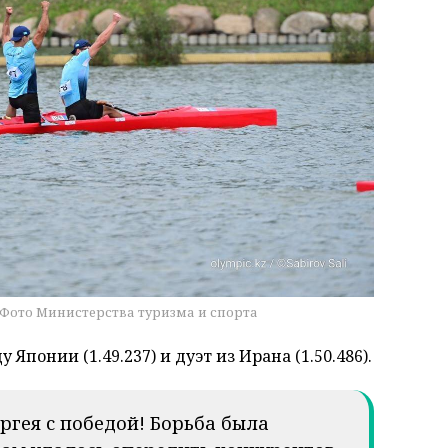
 Фото Министерства туризма и спорта
понии (1.49.237) и дуэт из Ирана (1.50.486).
ргея с победой! Борьба была