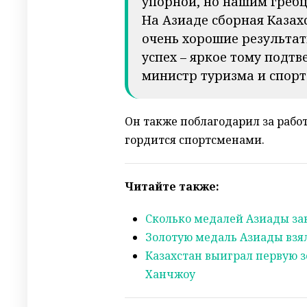
упорной, но нашим гребц
На Азиаде сборная Каза
очень хорошие результат
успех – яркое тому подт
министр туризма и спор
Он также поблагодарил за работ
гордится спортсменами.
Читайте также:
Сколько медалей Азиады зав
Золотую медаль Азиады взял
Казахстан выиграл первую з
Ханчжоу