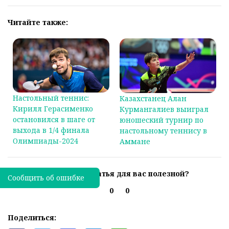
Читайте также:
Настольный теннис:
Казахстанец Алан
Кирилл Герасименко
Курмангалиев выиграл
остановился в шаге от
юношеский турнир по
выхода в 1/4 финала
настольному теннису в
Олимпиады-2024
Аммане
Была ли эта статья для вас полезной?
Сообщить об ошибке
0
0
Поделиться: