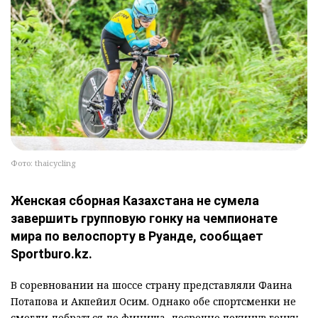
Фото: thaicycling
Женская сборная Казахстана не сумела
завершить групповую гонку на чемпионате
мира по велоспорту в Руанде, сообщает
Sportburo.kz.
В соревновании на шоссе страну представляли Фаина
Потапова и Акпейил Осим. Однако обе спортсменки не
смогли добраться до финиша, досрочно покинув гонку.