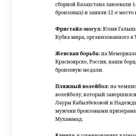
сборной Казахстана завоевали 14
бронзовых) и заняли 12-е место
Фристайл-могул:
Юлия Галыше
Кубка мира, организованного в 
Женская борьба:
на Мемориале
Красноярске, Россия, наши борц
бронзовую медали.
Пляжный волейбол:
на чемпио
волейболу, который завершился
Лауры Кабылбековой и Надежды 
мужчин бронзовыми призерами
Мухаммад.
Каратэ:
в соревнованиях катего