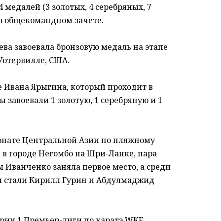
 медалей (3 золотых, 4 серебряных, 7
 в общекомандном зачете.
ва завоевала бронзовую медаль на этапе
Уотервилле, США.
 Ивана Ярыгина, который проходит в
ы завоевали 1 золотую, 1 серебряную и 1
нате Центральной Азии по пляжному
 в городе Негомбо на Шри-Ланке, пара
Иванченко заняла первое место, а среди
 стали Кирилл Гурин и Абдулмаджид
рии 1 Премьер-лиги по каратэ WKF,