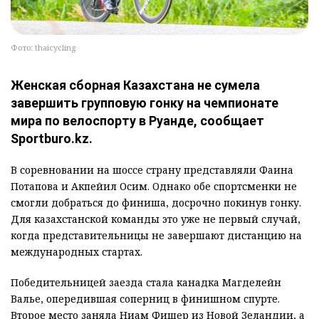
Фото: thaicycling
Женская сборная Казахстана не сумела
завершить групповую гонку на чемпионате
мира по велоспорту в Руанде, сообщает
Sportburo.kz.
В соревновании на шоссе страну представляли Фаина
Потапова и Акпейил Осим. Однако обе спортсменки не
смогли добраться до финиша, досрочно покинув гонку.
Для казахстанской команды это уже не первый случай,
когда представительницы не завершают дистанцию на
международных стартах.
Победительницей заезда стала канадка Магделейн
Валье, опередившая соперниц в финишном спурте.
Второе место заняла Ниам Фишер из Новой Зеландии, а