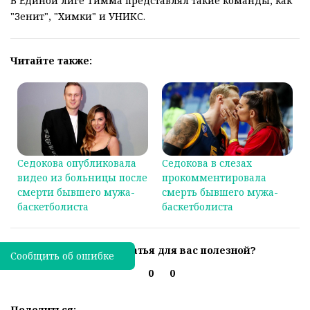
В Единой лиге Тимма представлял такие команды, как
"Зенит", "Химки" и УНИКС.
Читайте также:
Седокова опубликовала
Седокова в слезах
видео из больницы после
прокомментировала
смерти бывшего мужа-
смерть бывшего мужа-
баскетболиста
баскетболиста
Была ли эта статья для вас полезной?
Сообщить об ошибке
0
0
Поделиться: