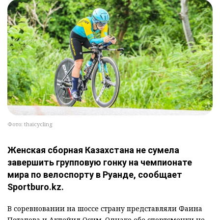
Фото: thaicycling
Женская сборная Казахстана не сумела
завершить групповую гонку на чемпионате
мира по велоспорту в Руанде, сообщает
Sportburo.kz.
В соревновании на шоссе страну представляли Фаина
Потапова и Акпейил Осим. Однако обе спортсменки не