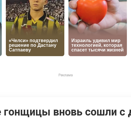
е гонщицы вновь сошли с 
ионате