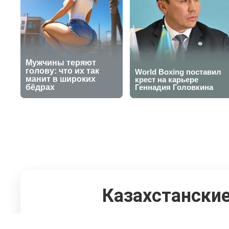
Казахстански
мировом чемп