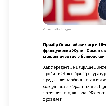
Фото: Getty Images
Призёр Олимпийских игр и 10
француженка Жулия Симон ок
мошенничестве с банковской 
Как передаёт Le Dauphiné Libér
пройдёт 24 октября. Прокурату
предъявлены обвинения в краж
совершены во Франции и в Норв
потерпевших, включая Жюстин 
признаёт.