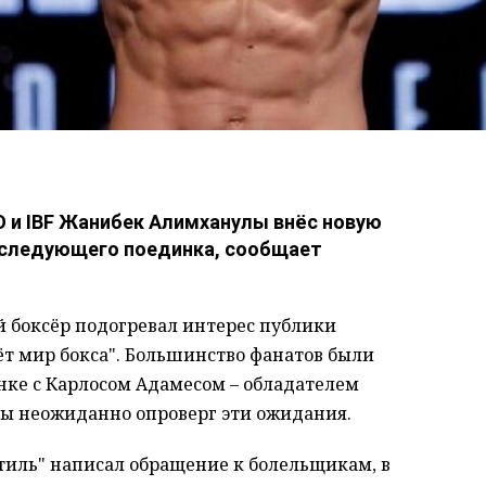
 и IBF Жанибек Алимханулы внёс новую
о следующего поединка, сообщает
 боксёр подогревал интерес публики
ёт мир бокса". Большинство фанатов были
инке с Карлосом Адамесом – обладателем
ы неожиданно опроверг эти ожидания.
стиль" написал обращение к болельщикам, в