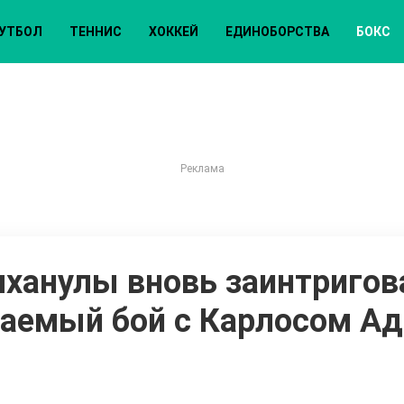
УТБОЛ
ТЕННИС
ХОККЕЙ
ЕДИНОБОРСТВА
БОКС
ханулы вновь заинтригова
аемый бой с Карлосом А