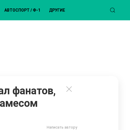
АВТОСПОРТ / Ф-1
ДРУГИЕ
л фанатов,
дамесом
Написать автору