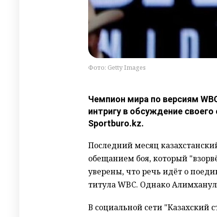
Фото: Getty Images
Чемпион мира по версиям WBO
интригу в обсуждение своег
Sportburo.kz.
Последний месяц казахстанский
обещанием боя, который "взорв
уверены, что речь идёт о поед
титула WBC. Однако Алимханул
В социальной сети "Казахский 