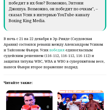
победит в их бою? Возможно, Энтони
Джошуа. Возможно, он победит по очкам", –
сказал Усик в интервью YouTube-каналу
Boxing King Media.
В ночь с 21 на 22 декабря в Эр-Рияде (Саудовская
Аравия) состоялся реванш между Александром Усиком
и Тайсоном Фьюри. Усик
победил
единогласным
судейским решением (116-112, 116-112, 116-112) и
защитил титулы WBC, WBA и WBO в супертяжёлом весе,
нанеся Фьюри второе поражение подряд.
Читайте также: