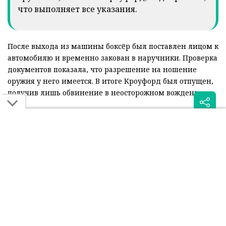
что выполняет все указания.
После выхода из машины боксёр был поставлен лицом к
автомобилю и временно закован в наручники. Проверка
документов показала, что разрешение на ношение
оружия у него имеется. В итоге Кроуфорд был отпущен,
получив лишь обвинение в неосторожном вождении.
Инцидент вызвал широкий резонанс в США, однако сам
спортсмен отказался давать комментарии по поводу
произошедшего. Несмотря на конфликт с
полицейскими, серьёзных обвинений против
абсолютного чемпиона мира выдвинуто не было.
Читайте также: