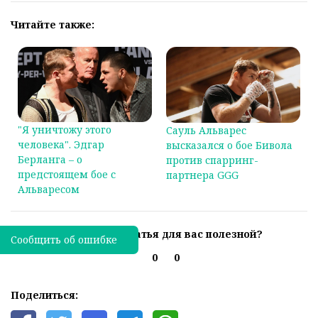
Читайте также:
"Я уничтожу этого
Сауль Альварес
человека". Эдгар
высказался о бое Бивола
Берланга – о
против спарринг-
предстоящем бое с
партнера GGG
Альваресом
Была ли эта статья для вас полезной?
Сообщить об ошибке
0
0
Поделиться: