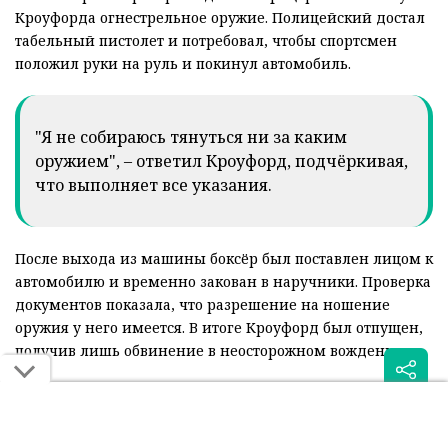
Кроуфорда огнестрельное оружие. Полицейский достал
табельный пистолет и потребовал, чтобы спортсмен
положил руки на руль и покинул автомобиль.
"Я не собираюсь тянуться ни за каким
оружием", – ответил Кроуфорд, подчёркивая,
что выполняет все указания.
После выхода из машины боксёр был поставлен лицом к
автомобилю и временно закован в наручники. Проверка
документов показала, что разрешение на ношение
оружия у него имеется. В итоге Кроуфорд был отпущен,
получив лишь обвинение в неосторожном вождении.
Инцидент вызвал широкий резонанс в США, однако сам
спортсмен отказался давать комментарии по поводу
произошедшего. Несмотря на конфликт с