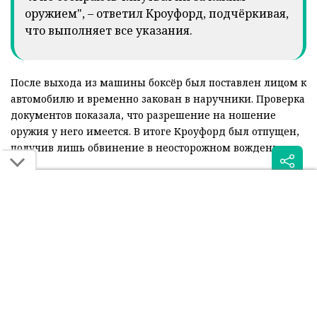
оружием", – ответил Кроуфорд, подчёркивая,
что выполняет все указания.
После выхода из машины боксёр был поставлен лицом к
автомобилю и временно закован в наручники. Проверка
документов показала, что разрешение на ношение
оружия у него имеется. В итоге Кроуфорд был отпущен,
получив лишь обвинение в неосторожном вождении.
Инцидент вызвал широкий резонанс в США, однако сам
спортсмен отказался давать комментарии по поводу
произошедшего. Несмотря на конфликт с
полицейскими, серьёзных обвинений против
абсолютного чемпиона мира выдвинуто не было.
Читайте также: