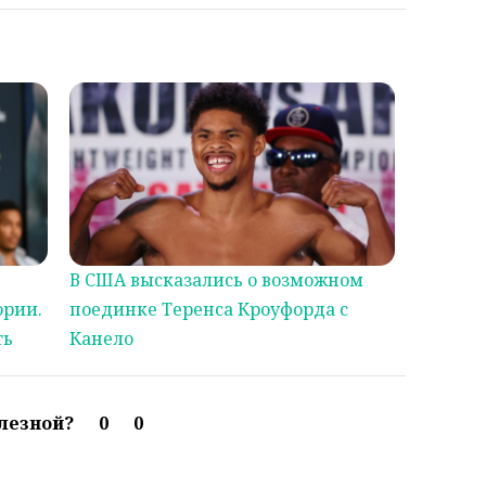
В США высказались о возможном
ории.
поединке Теренса Кроуфорда с
ть
Канело
олезной?
0
0