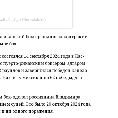
A post shared by TURKI ALALSHIKH تركي آل الشيخ (@turkialalshik)
ексиканский боксёр подписал контракт с
ыре боя.
состоялся 14 сентября 2024 года в Лас-
г с пуэрто-риканским боксёром Эдгаром
12 раундов и завершился победой Канело
На счету мексиканца 62 победы, два
ем бою одолел россиянина Владимира
 судей. Это было 20 октября 2024 года.
ы и ни одного поражения.