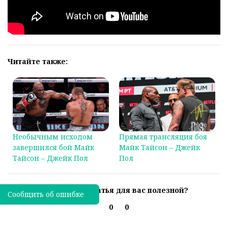
Читайте также:
Необычным исходом
Прямая трансляция боя
завершился бой Майк
Майк Тайсон – Джейк
Тайсон – Джейк Пол
Пол
Была ли эта статья для вас полезной?
Сообщить об ошибке
0
0