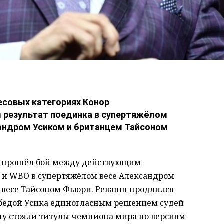
есовых категориях Конор
 результат поединка в супертяжёлом
андром Усиком и британцем Тайсоном
де прошёл бой между действующим
 и WBO в супертяжёлом весе Александром
 весе Тайсоном Фьюри. Реванш продлился
победой Усика единогласным решением судей
 кону стояли титулы чемпиона мира по версиям