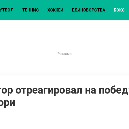
УТБОЛ
ТЕННИС
ХОККЕЙ
ЕДИНОБОРСТВА
БОКС
ор отреагировал на побед
юри