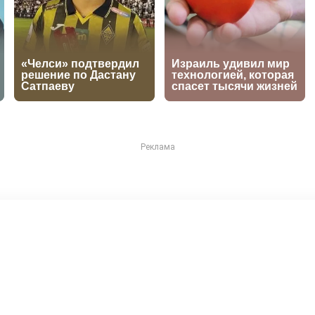
емпион мира оказался в 
 инцидента в США