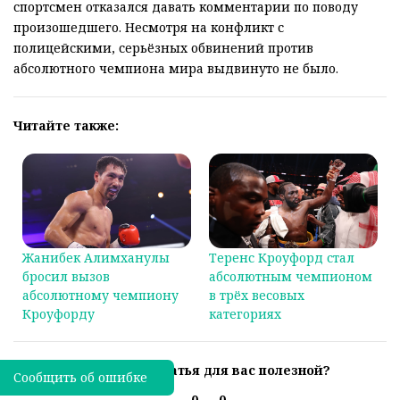
спортсмен отказался давать комментарии по поводу
произошедшего. Несмотря на конфликт с
полицейскими, серьёзных обвинений против
абсолютного чемпиона мира выдвинуто не было.
Читайте также:
Жанибек Алимханулы
Теренс Кроуфорд стал
бросил вызов
абсолютным чемпионом
абсолютному чемпиону
в трёх весовых
Кроуфорду
категориях
Была ли эта статья для вас полезной?
Сообщить об ошибке
0
0