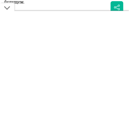
будущем.
Читайте также:
Дмитрий Бивол выбрал
Гонка за пост президента
самого крутого боксёра в
World Boxing обостряется:
истории
у Головкина появился
мощный конкурент
Была ли эта статья для вас полезной?
Сообщить об ошибке
0
0
Поделиться: