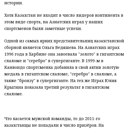
истории.
Хотя Казахстан не входит в число лидеров континента в
этом виде спорта, на Азиатских играх у наших
спортсменов были заметные успехи.
Одной из самых ярких представительниц казахстанской
сборной является Ольга Ведяшева. На Азиатских играх
1996 года в Харбине она завоевала "золото" в гигантском
слаломе и "серебро" в супергиганте. В 1999-м в
Канвондо спортсменка добавила в свой актив золотую
медаль в гигантском слаломе, "серебро" в слаломе, а
также "бронзу" в супергиганте. На тех же Играх Юлия
Крыгина показала третий результат в гигантском
слаломе.
Что касается мужской команды, то до 2011-го
казахстанцы не попадали в число призёров. На