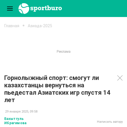
Главная
Азиада-2025
Горнолыжный спорт: смогут ли
казахстанцы вернуться на
пьедестал Азиатских игр спустя 14
лет
29 января 2025, 09:58
Бахытгуль
Написать автору
Ибрагимова