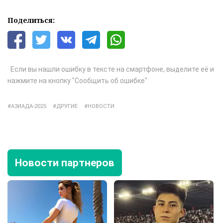
Поделиться:
Если вы нашли ошибку в тексте на смартфоне, выделите её и
нажмите на кнопку "Сообщить об ошибке"
АЗИАДА-2025
ДРУГИЕ
НОВОСТИ
Новости партнеров