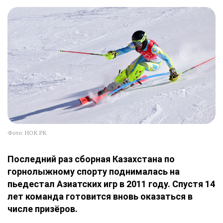
Фото: НОК РК
Последний раз сборная Казахстана по
горнолыжному спорту поднималась на
пьедестал Азиатских игр в 2011 году. Спустя 14
лет команда готовится вновь оказаться в
числе призёров.