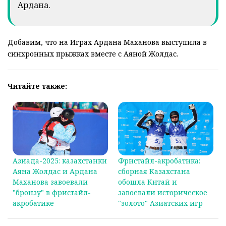
Ардана.
Добавим, что на Играх Ардана Маханова выступила в
синхронных прыжках вместе с Аяной Жолдас.
Читайте также:
Азиада-2025: казахстанки
Фристайл-акробатика:
Аяна Жолдас и Ардана
сборная Казахстана
Маханова завоевали
обошла Китай и
"бронзу" в фристайл-
завоевали историческое
акробатике
"золото" Азиатских игр