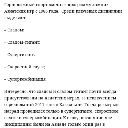
Горнолыжный спорт входит в программу зимних
Азиатских игр с 1986 года. Среди ключевых дисциплин
выделяют:
– Слалом;
– Слалом–гигант;
– Супергигант;
– Скоростной спуск;
– Суперкомбинация.
Интересно, что слалом и слалом-гигант почти всегда
присутствовали на Азиатских играх, за исключением
соревнований 2011 года в Казахстане. Тогда розыгрыш
наград проводился только в супергиганте, скоростном
спуске и суперкомбинации. К слову, последние две
дисциплины были на Азиаде только один раз в