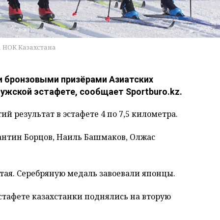
а НОК Казахстана
и бронзовыми призёрами Азиатских
 мужской эстафете, сообщает Sportburo.kz.
й результат в эстафете 4 по 7,5 километра.
антин Борцов, Наиль Башмаков, Олжас
итая. Серебряную медаль завоевали японцы.
эстафете казахстанки поднялись на вторую