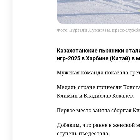
Фото: Нургали Жумагазы, пресс-служб
Казахстанские лыжники стал
игр-2025 в Харбине (Китай) в
Мужская команда показала трети
Медаль стране принесли Конст
Климин и Владислав Ковалев.
Первое место заняла сборная К
Добавим, что ранее в женской 
ступень пьедестала.