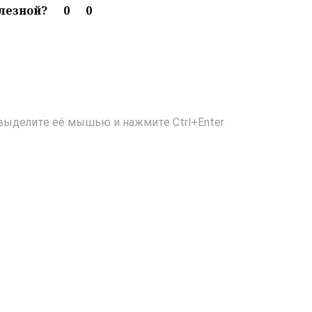
олезной?
0
0
выделите её мышью и нажмите Ctrl+Enter