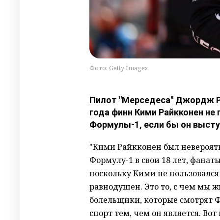
Фото: Getty Images
Пилот "Мерседеса" Джордж Р
года финн Кими Райкконен н
Формулы-1, если бы он высту
"Кими Райкконен был невероятн
Формулу-1 в свои 18 лет, фанат
поскольку Кими не пользовался
равнодушен. Это то, с чем мы ж
болельщики, которые смотрят Фо
спорт тем, чем он является. Во