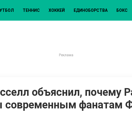
УТБОЛ
ТЕННИС
ХОККЕЙ
ЕДИНОБОРСТВА
БОКС
сселл объяснил, почему Р
ы современным фанатам 