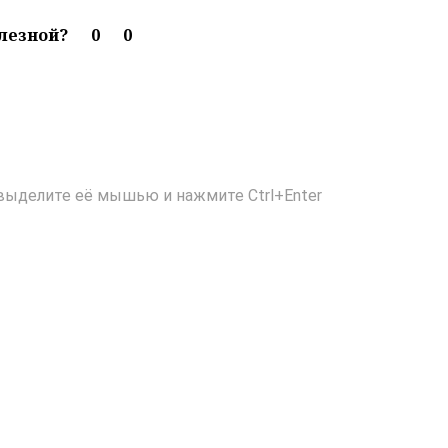
олезной?
0
0
выделите её мышью и нажмите Ctrl+Enter